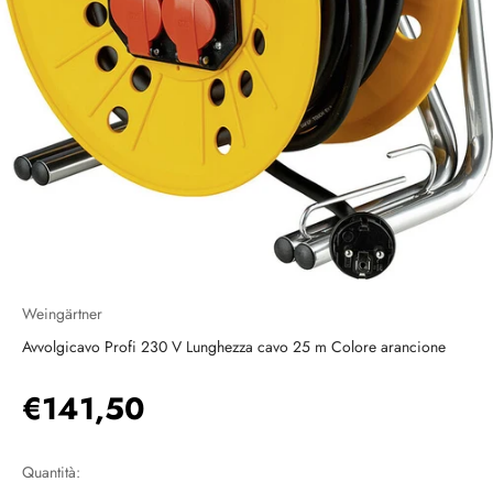
Weingärtner
Avvolgicavo Profi 230 V Lunghezza cavo 25 m Colore arancione
Prezzo scontato
€141,50
Quantità: