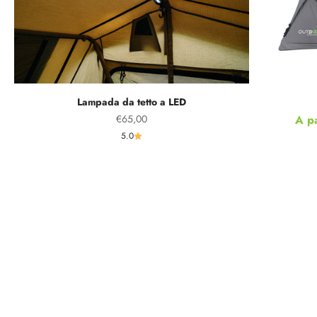
Lampada da tetto a LED
Prezzo scontato
Prez
€65,00
A p
5.0