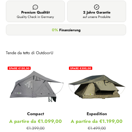
Premium Qualität
2 Jahre Garantie
Quality Check in Germany
auf unsere Produkte
0%
Finanzierung
Tende da tetto di OutdoorU
SPARE €150,00
SPARE €300,00
Compact
Expedition
Prezzo scontato
Prezzo scontato
A partire da €1.099,00
A partire da €1.199,00
€1.399,00
€1.499,00
Prezzo
Prezzo