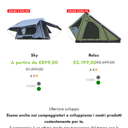
SPARE €350,00
SPARE €500,00
Sky
Relax
Prezzo scontato
Prezzo scontato
A partire da €899,00
€2.199,00
€2.699,00
Prezzo
€1.399,00
4.8
Prezzo
4.9
FARBE
Grey
Green
FARBE
Grey
Green
Ulteriore sviluppo
Siamo anche noi campeggiatori e sviluppiamo i nostri prodotti
costantemente per te.
Il campeggio è un ottimo modo per trascorrere del tempo con la