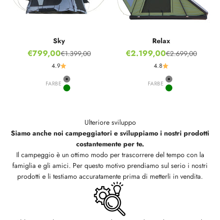
Sky
Relax
Prezzo scontato
Prezzo scontato
€799,00
€2.199,00
€1.399,00
€2.699,00
Prezzo
Prezzo
4.9
4.8
FARBE
Grey
FARBE
Grey
Green
Green
Ulteriore sviluppo
Siamo anche noi campeggiatori e sviluppiamo i nostri prodotti
costantemente per te.
Il campeggio è un ottimo modo per trascorrere del tempo con la
famiglia e gli amici. Per questo motivo prendiamo sul serio i nostri
prodotti e li testiamo accuratamente prima di metterli in vendita.