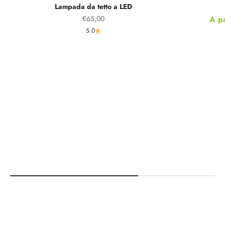
Lampada da tetto a LED
Prezzo scontato
Prez
€65,00
A p
5.0