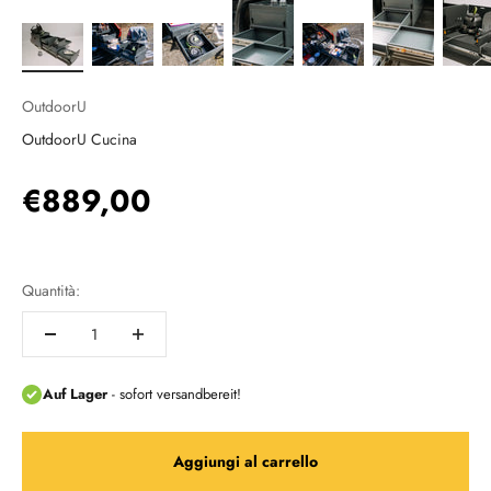
OutdoorU
OutdoorU Cucina
Prezzo scontato
€889,00
Quantità:
Aggiungi al carrello