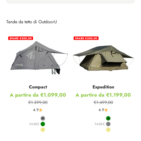
Tende da tetto di OutdoorU
SPARE €200,00
SPARE €300,00
Compact
Expedition
Prezzo scontato
Prezzo scontato
A partire da €1.099,00
A partire da €1.199,00
€1.399,00
€1.499,00
Prezzo
Prezzo
4.9
4.9
Grey
Green
FARBE
FARBE
Green
Grey
Khaki
Khaki