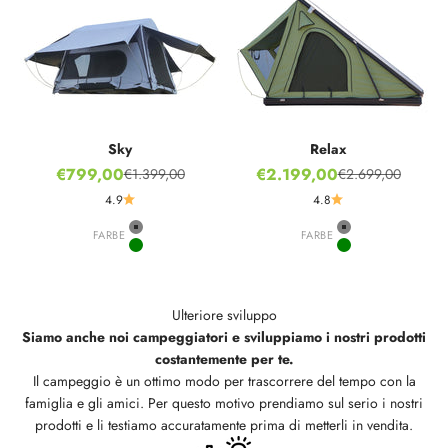
Sky
Relax
Prezzo scontato
Prezzo scontato
€799,00
€2.199,00
€1.399,00
€2.699,00
Prezzo
Prezzo
4.9
4.8
FARBE
Grey
FARBE
Grey
Green
Green
Ulteriore sviluppo
Siamo anche noi campeggiatori e sviluppiamo i nostri prodotti
costantemente per te.
Il campeggio è un ottimo modo per trascorrere del tempo con la
famiglia e gli amici. Per questo motivo prendiamo sul serio i nostri
prodotti e li testiamo accuratamente prima di metterli in vendita.