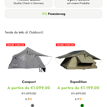
Quality Check in Germany
auf unsere Produkte
0%
Finanzierung
Tende da tetto di OutdoorU
SPARE €200,00
SPARE €300,00
Compact
Expedition
Prezzo scontato
Prezzo scontato
A partire da €1.099,00
A partire da €1.199,00
€1.399,00
€1.499,00
Prezzo
Prezzo
4.9
4.9