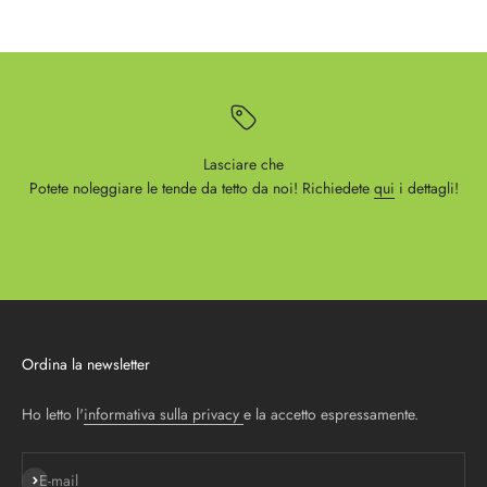
Lasciare che
Potete noleggiare le tende da tetto da noi! Richiedete
qui
i dettagli!
Ordina la newsletter
Ho letto l'
informativa sulla privacy
e la accetto espressamente.
Iscriviti alla newsletter
E-mail