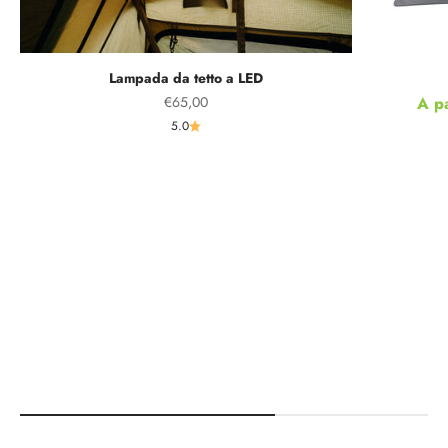
Lampada da tetto a LED
Prezzo scontato
Prez
€65,00
A p
5.0