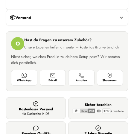
📦
Versand
Hast du Fragen zu unserem Zubehör?
O
Unsere Experten helfen dir weiter – kostenlos & unverbindlich
Nicht sicher, welches Produkt zu deinem Setup passt? Wir beraten
dich persönlich.
WhatsApp
E-Mail
Anrufen
Showroom
Sicher bezahlen
Kostenloser Versand
+ weitere
für Dachzelte in DE
Premium Qualität
2 Jahre Garantie