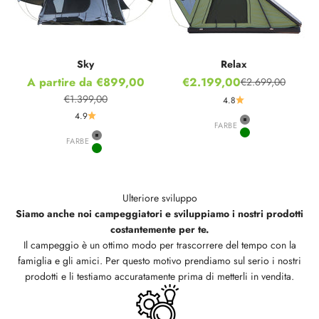
Sky
Relax
Prezzo scontato
Prezzo scontato
A partire da €899,00
€2.199,00
€2.699,00
Prezzo
€1.399,00
4.8
Prezzo
4.9
FARBE
Grey
Green
FARBE
Grey
Green
Ulteriore sviluppo
Siamo anche noi campeggiatori e sviluppiamo i nostri prodotti
costantemente per te.
Il campeggio è un ottimo modo per trascorrere del tempo con la
famiglia e gli amici. Per questo motivo prendiamo sul serio i nostri
prodotti e li testiamo accuratamente prima di metterli in vendita.