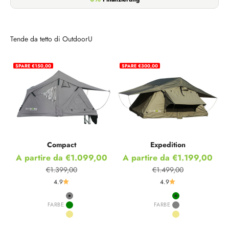
Tende da tetto di OutdoorU
SPARE €150,00
SPARE €300,00
Compact
Expedition
Prezzo scontato
Prezzo scontato
A partire da €1.099,00
A partire da €1.199,00
€1.399,00
€1.499,00
Prezzo
Prezzo
4.9
4.9
Grey
Green
FARBE
FARBE
Green
Grey
Khaki
Khaki