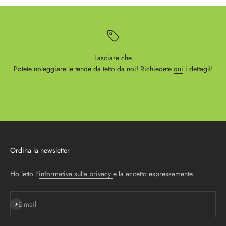
Lasciare che
Potete noleggiare le tende da tetto da noi! Richiedete
qui
i dettagli!
Ordina la newsletter
Ho letto l'
informativa sulla privacy
e la accetto espressamente.
Iscriviti alla newsletter
E-mail