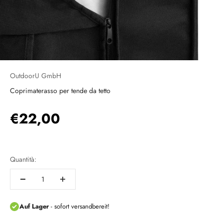
OutdoorU GmbH
Coprimaterasso per tende da tetto
Prezzo scontato
€22,00
Quantità: