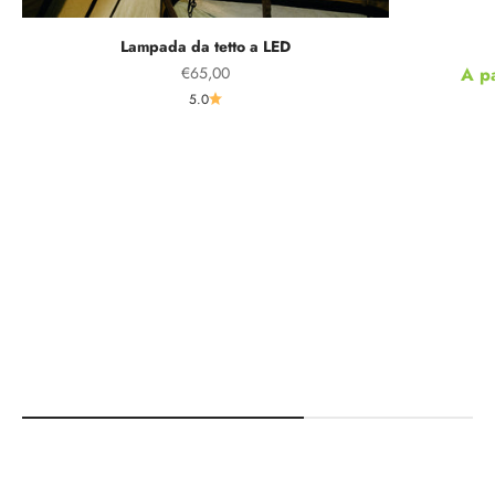
Lampada da tetto a LED
Prezzo scontato
Prez
€65,00
A p
5.0