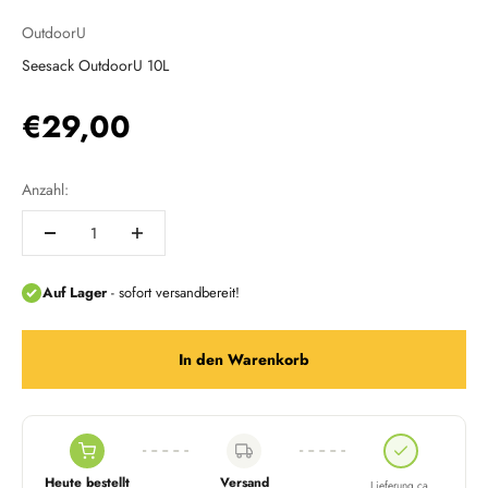
OutdoorU
Seesack OutdoorU 10L
Angebot
€29,00
Anzahl:
In den Warenkorb
Heute bestellt
Versand
Lieferung ca.