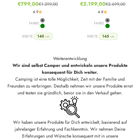
Angebot
Angebot
€799,00
€2.199,00
€1.399,00
€2.699,00
Regulärer Preis
Regulärer Preis
4.9
4.8
FARBE
Grey
FARBE
Grey
Green
Green
140
145
BREITE
BREITE
cm
cm
Weiterentwicklung
Wir sind selbst Camper und entwickeln unsere Produkte
konsequent für Dich weiter.
Camping ist eine tolle Möglichkeit, Zeit mit der Familie und
Freunden zu verbringen. Deshalb nehmen wir unsere Produkte ernst
und testen sie gründlich, bevor sie in den Verkauf gehen.
Wir haben unsere Produkte für Dich entwickelt, basierend auf
jahrelanger Erfahrung und Fachkenntnis. Wir nehmen Deine
Erfahrungen und Wünsche konsequent mit in unsere