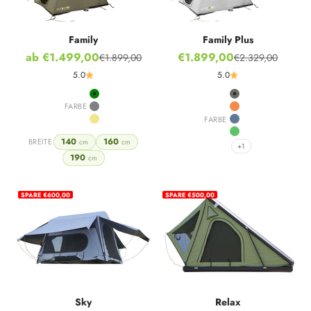
Family
Family Plus
Angebot
Angebot
ab €1.499,00
€1.899,00
€1.899,00
€2.329,00
Regulärer Preis
Regulärer Preis
5.0
5.0
Green
Stone Grey
FARBE
Grey
Hot Orange
FARBE
Khaki
Nordic Blue
Ivy Green
140
160
BREITE
cm
cm
+1
190
cm
SPARE €600,00
SPARE €500,00
Sky
Relax