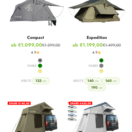
Compact
Expedition
Angebot
Angebot
ab €1.099,00
ab €1.199,00
€1.399,00
€1.499,00
Regulärer Preis
Regulärer Preis
4.9
4.9
Grey
Green
FARBE
FARBE
Green
Grey
Khaki
Khaki
133
140
160
BREITE
BREITE
cm
cm
cm
190
cm
SPARE €140,00
SPARE €430,00