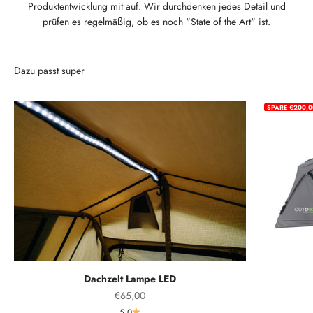
Produktentwicklung mit auf. Wir durchdenken jedes Detail und
prüfen es regelmäßig, ob es noch "State of the Art" ist.
Dazu passt super
SPARE €200,0
Dachzelt Lampe LED
Angebot
€65,00
5.0