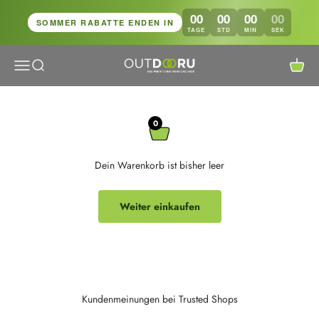
Zum Inhalt springen
00
00
00
00
SOMMER RABATTE ENDEN IN
TAGE
STD
MIN
SEK
Navigationsmenü öffnen
Suche öffnen
Warenk
OutdoorU GmbH
0
Dein Warenkorb ist bisher leer
Weiter einkaufen
Kundenmeinungen bei Trusted Shops