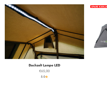
SPARE €200,0
Dachzelt Lampe LED
Angebot
€65,00
5.0