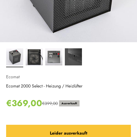
Ecomat
Ecomat 2000 Select - Heizung / Heizlüfter
Angebot
€369,00
€399,00
Ausverkauft
Regulärer Preis
Leider ausverkauft