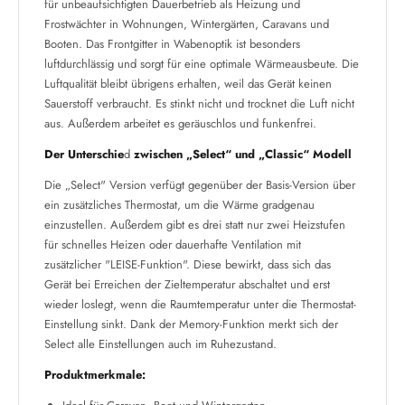
für unbeaufsichtigten Dauerbetrieb als Heizung und
Frostwächter in Wohnungen, Wintergärten, Caravans und
Booten. Das Frontgitter in Wabenoptik ist besonders
luftdurchlässig und sorgt für eine optimale Wärmeausbeute. Die
Luftqualität bleibt übrigens erhalten, weil das Gerät keinen
Sauerstoff verbraucht. Es stinkt nicht und trocknet die Luft nicht
aus. Außerdem arbeitet es geräuschlos und funkenfrei.
Der Unterschie
d
zwischen „Select“ und „Classic“ Modell
Die „Select" Version verfügt gegenüber der Basis-Version über
ein zusätzliches Thermostat, um die Wärme gradgenau
einzustellen. Außerdem gibt es drei statt nur zwei Heizstufen
für schnelles Heizen oder dauerhafte Ventilation mit
zusätzlicher "LEISE-Funktion". Diese bewirkt, dass sich das
Gerät bei Erreichen der Zieltemperatur abschaltet und erst
wieder loslegt, wenn die Raumtemperatur unter die Thermostat-
Einstellung sinkt. Dank der Memory-Funktion merkt sich der
Select alle Einstellungen auch im Ruhezustand.
Produktmerkmale: