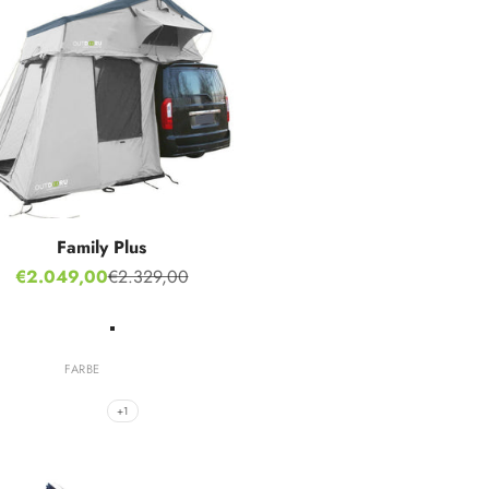
Family Plus
Aanbiedingsprijs
€2.049,00
€2.329,00
Normale prijs
Stone Grey
Hot Orange
FARBE
Nordic Blue
Ivy Green
+1