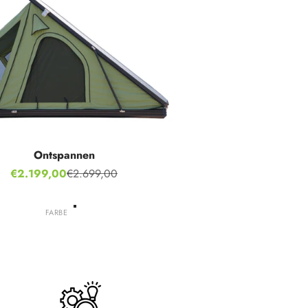
Ontspannen
Aanbiedingsprijs
€2.199,00
€2.699,00
Normale prijs
FARBE
Grijs
Groente