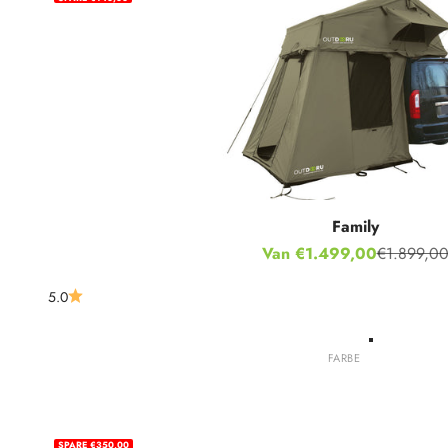
Family
Aanbiedingsprijs
Van €1.499,00
€1.899,0
Normale pr
5.0
Groente
FARBE
Grijs
kaki
SPARE €350,00