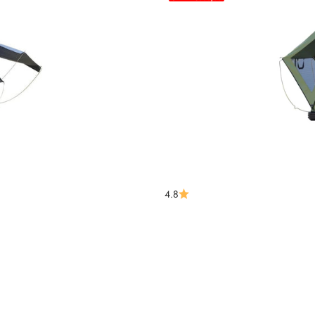
js
4.8