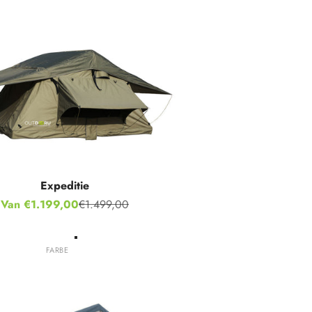
Expeditie
Aanbiedingsprijs
Van €1.199,00
€1.499,00
Normale prijs
Groente
FARBE
Grijs
Kaki