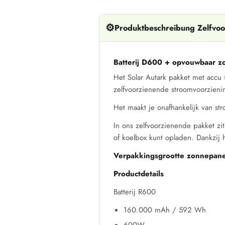
⚙️
Produktbeschreibung Zelfvoo
Batterij D600 + opvouwbaar 
Het Solar Autark pakket met accu
zelfvoorzienende stroomvoorzieni
Het maakt je onafhankelijk van str
In ons zelfvoorzienende pakket z
of koelbox kunt opladen. Dankzij h
Verpakkingsgrootte zonnepanee
Productdetails
Batterij R600
160.000 mAh / 592 Wh