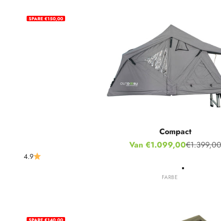
SPARE €150,00
Compact
Aanbiedingsprijs
Van €1.099,00
€1.399,0
Normale pr
4.9
Grijs
FARBE
Groente
Kaki
SPARE €140,00