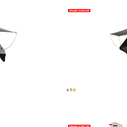
SPARE €300,00
0
ijs
4.9
SPARE €280,00