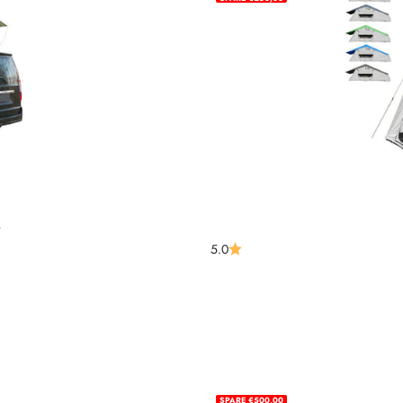
0
ijs
5.0
SPARE €500,00