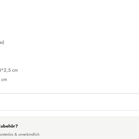
x)
,3*2,5 cm
4 cm
Zubehör?
kostenlos & unverbindlich