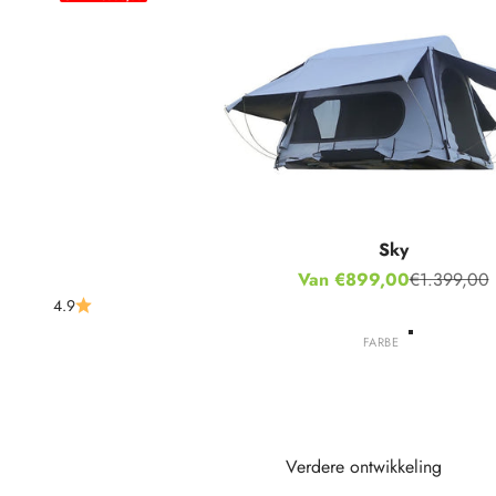
Sky
Aanbiedingsprijs
Van €899,00
€1.399,00
Normale pri
4.9
FARBE
Grijs
Groente
Verdere ontwikkeling