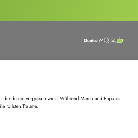
Suche öffnen
Kundenkontos
Warenkorb
Deutsch
er, die du nie vergessen wirst. Während Mama und Papa es
e tollsten Träume.
.