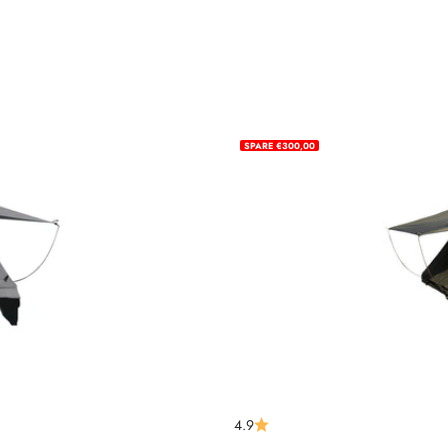
SPARE €300,00
reis
4.9