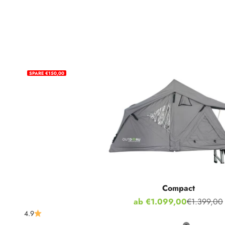
SPARE €150,00
Compact
Angebot
ab €1.099,00
€1.399,00
Regulärer P
4.9