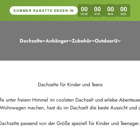
00
00
00
00
SOMMER RABATTE ENDEN IN
TAGE
STD
MIN
SEK
Dachzelte
Anhänger
Zubehör
OutdoorU
Dachzelte für Kinder und Teens
afe unter freiem Himmel im coolsten Dachzelt und erlebe Abenteu
 Wohnwagen machen, hast du im Dachzelt die beste Aussicht und di
Dachzelte passend von der Größe speziell für Kinder und Teenager