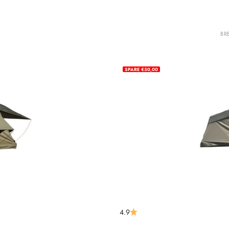
BR
SPARE €50,00
reis
4.9