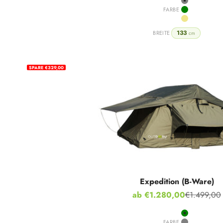
Grey
FARBE
Green
Khaki
133
BREITE
cm
SPARE €329,00
Expedition (B-Ware)
Angebot
ab €1.280,00
€1.499,00
Regulärer P
Green
FARBE