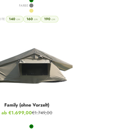
Green
FARBE
Grey
Khaki
140
160
190
EITE
cm
cm
cm
Family (ohne Vorzelt)
Angebot
ab €1.699,00
€1.749,00
Regulärer Preis