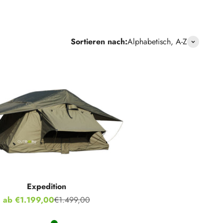
Sortieren nach:
Alphabetisch, A-Z
Expedition
Angebot
ab €1.199,00
€1.499,00
Regulärer Preis