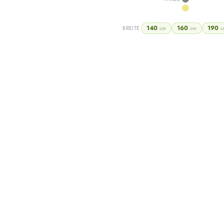
Grey
Khaki
140
160
190
BREITE
cm
cm
c