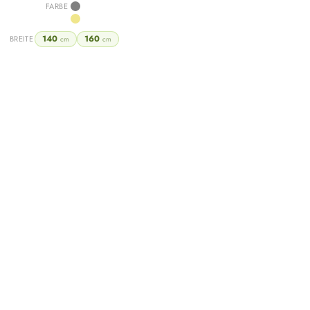
Green
FARBE
Grey
Khaki
140
160
BREITE
cm
cm