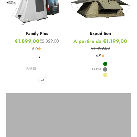
Family Plus
Expedition
Prezzo scontato
Prezzo scontato
€1.899,00
A partire da €1.199,00
€2.329,00
Prezzo
€1.499,00
5.0
Prezzo
4.9
Stone Grey
Hot Orange
Green
FARBE
FARBE
Nordic Blue
Grey
Ivy Green
Khaki
+1
Family Plus con tenda da sole
Scoprire ora
Precedente