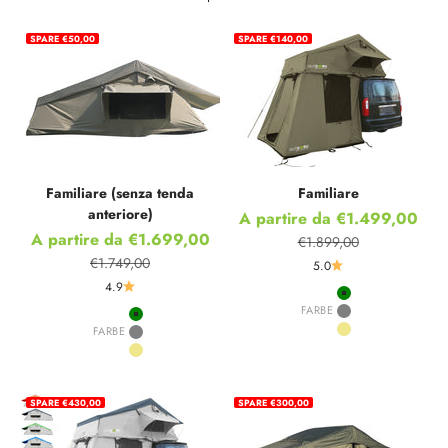
SPARE €50,00
SPARE €140,00
Familiare (senza tenda
Familiare
anteriore)
Prezzo scontato
A partire da €1.499,00
Prezzo scontato
A partire da €1.699,00
€1.899,00
Prezzo
€1.749,00
5.0
Prezzo
4.9
Green
FARBE
Grey
Green
FARBE
Khaki
Grey
Khaki
SPARE €430,00
SPARE €300,00