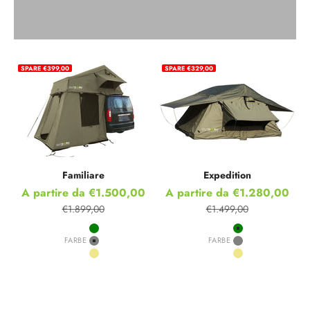
SPARE €399,00
SPARE €329,00
Familiare
Expedition
Prezzo scontato
Prezzo scontato
A partire da €1.500,00
A partire da €1.280,00
€1.899,00
€1.499,00
Prezzo
Prezzo
Green
Green
FARBE
FARBE
Grey
Grey
Khaki
Khaki