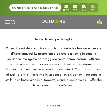
Vai al contenuto
00
00
00
00
SOMMER RABATTE ENDEN IN
TAGE
STD
MIN
SEK
Apri il menu di navigazione
Mostra il menu di ricerca
Mostra 
OutdoorU GmbH
Tende da tetto per famiglie
Dimenticatevi del complicato montaggio delle tende e delle camere
d'hotel anguste! Le nostre tende da tetto per famiglie sono la
soluzione intelligente per viaggiare senza complicazioni. Offrono
non solo uno spazio sorprendentemente ampio per dormire e
rilassarsi, ma sono anche pronte in pochi minuti. Così, la vostra auto
di tutti i giorni si trasforma in un accogliente nido familiare sotto le
stelle in un batter d'occhio. Robuste, sicure e confortevoli – affinché
la vacanza inizi già all'arrivo.
6 prodotti